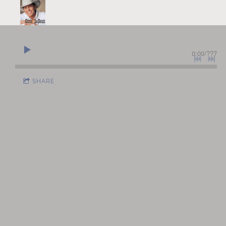
0:00
/
???
SHARE